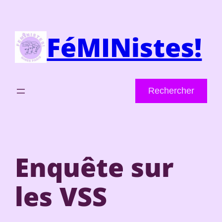
Aller
au
FéMINistes!
contenu
Rechercher
Rechercher
Enquête sur
les VSS